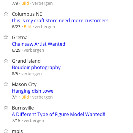
verbergen
7/9
Bild
Columbus NE
this is my craft store need more customers
verbergen
6/23
Bild
Gretna
Chainsaw Artist Wanted
verbergen
6/29
Grand Island
Boudoir photography
verbergen
8/5
Mason City
Hanging dish towel
verbergen
7/1
Bild
Burnsville
A Different Type of Figure Model Wanted!!
verbergen
7/15
mpls