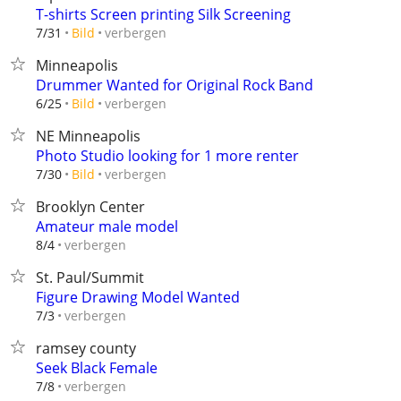
T-shirts Screen printing Silk Screening
verbergen
7/31
Bild
Minneapolis
Drummer Wanted for Original Rock Band
verbergen
6/25
Bild
NE Minneapolis
Photo Studio looking for 1 more renter
verbergen
7/30
Bild
Brooklyn Center
Amateur male model
verbergen
8/4
St. Paul/Summit
Figure Drawing Model Wanted
verbergen
7/3
ramsey county
Seek Black Female
verbergen
7/8