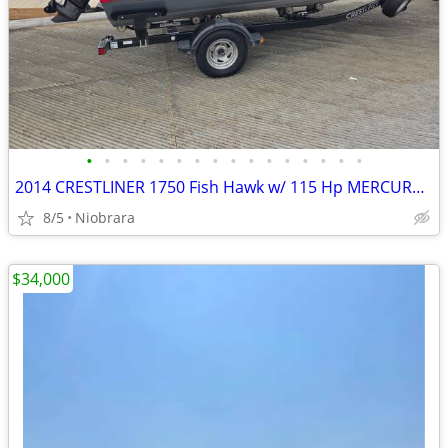
•
•
•
•
•
•
•
•
•
•
•
•
•
•
•
•
2014 CRESTLINER 1750 Fish Hawk w/ 115 Hp MERCURY 4-Stroke Efi
8/5
Niobrara
$34,000