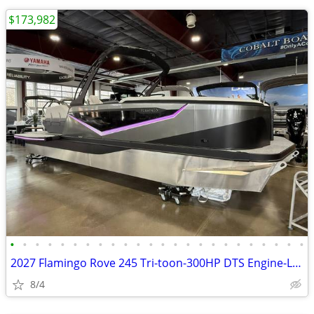
$173,982
•
•
•
•
•
•
•
•
•
•
•
•
•
•
•
•
•
•
•
•
•
•
•
•
2027 Flamingo Rove 245 Tri-toon-300HP DTS Engine-Loaded!
8/4