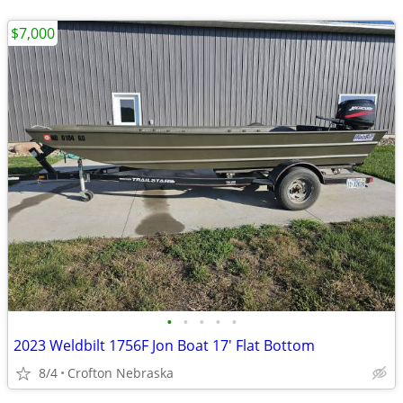
$7,000
•
•
•
•
•
2023 Weldbilt 1756F Jon Boat 17' Flat Bottom
8/4
Crofton Nebraska