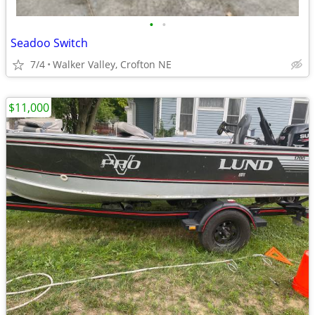
•
•
Seadoo Switch
7/4
Walker Valley, Crofton NE
$11,000