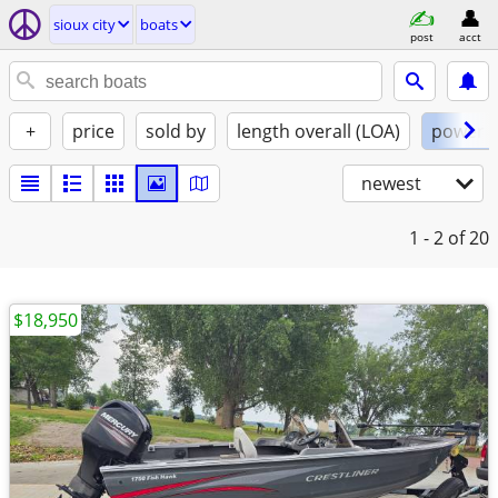
sioux city
boats
post
acct
+
price
sold by
length overall (LOA)
power
newest
1 - 2
of 20
$18,950