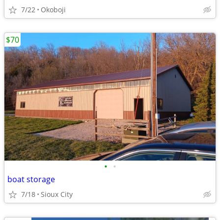
7/22
Okoboji
$70
•
•
boat storage
7/18
Sioux City