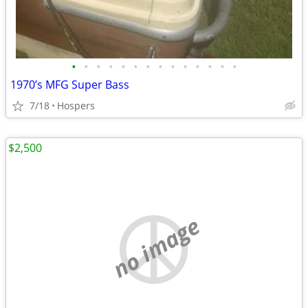
•
•
•
•
•
•
•
•
•
•
•
•
•
•
1970’s MFG Super Bass
7/18
Hospers
$2,500
no image