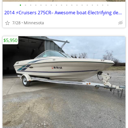
•
•
•
•
•
•
•
•
•
•
•
•
•
•
•
•
•
•
2014 ⚡Cruisers 275CR– Awesome boat-Electrifying deal!! ⚡
7/28
Minnesota
$5,950