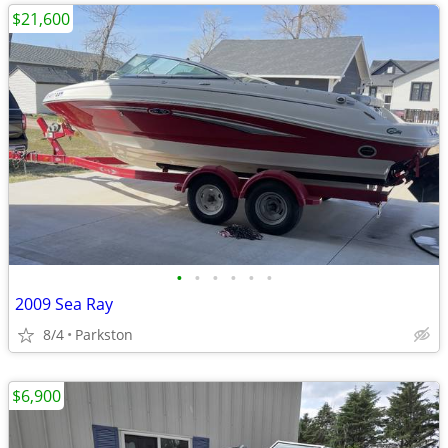
$21,600
•
•
•
•
•
•
2009 Sea Ray
8/4
Parkston
$6,900