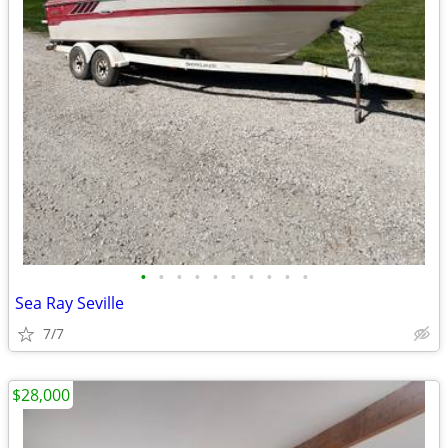
•
•
•
•
•
•
•
•
•
•
Sea Ray Seville
7/7
$28,000