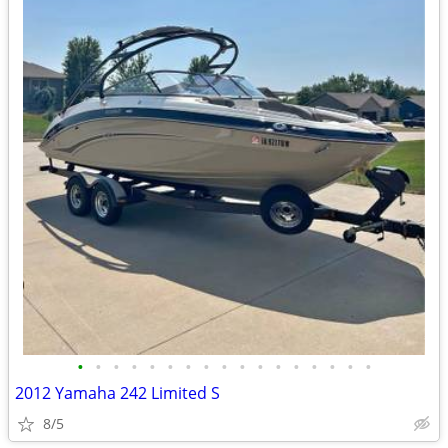
•
•
•
•
•
•
•
•
•
•
•
•
•
•
•
•
•
2012 Yamaha 242 Limited S
8/5