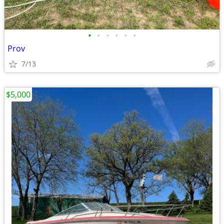
•
•
•
•
•
•
Prov
7/13
$5,000