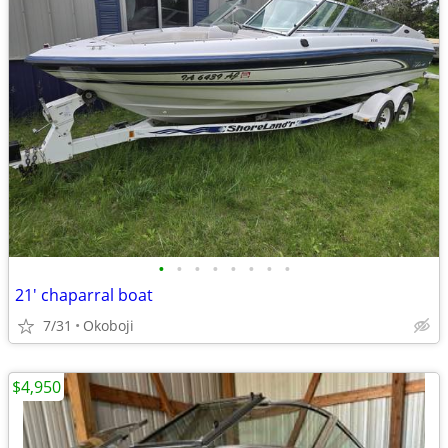
•
•
•
•
•
•
•
•
21' chaparral boat
7/31
Okoboji
$4,950