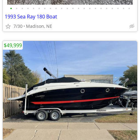
•
•
•
•
•
•
•
•
•
•
•
•
•
•
•
•
•
•
•
•
•
•
1993 Sea Ray 180 Boat
7/30
Madison, NE
$49,999