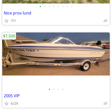
•
•
•
•
•
•
•
•
Nice prov lund
7/1
$7,500
•
•
•
•
2005 VIP
6/29