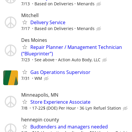
7/13
Based on Deliveries
Menards
Mitchell
Delivery Service
7/17
Based on Deliveries
Menards
Des Moines
Repair Planner / Management Technician
(“Blueprinter”)
7/23
See above
Action Auto Body, LLC
Gas Operations Supervisor
7/31
WM
Minneapolis, MN
Store Experience Associate
7/8
17-22$ (DOE) Per Hour
36 Lyn Refuel Station
hennepin county
Budtenders and managers needed