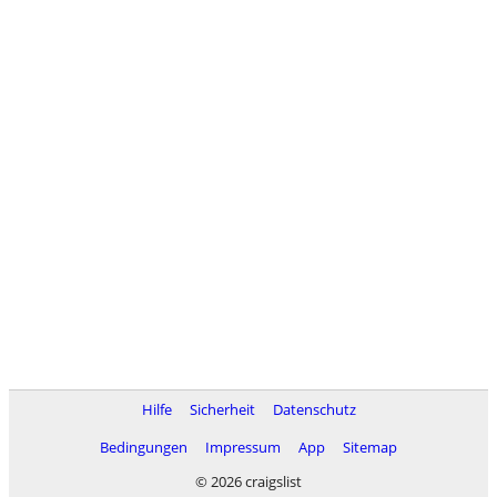
Hilfe
Sicherheit
Datenschutz
Bedingungen
Impressum
App
Sitemap
© 2026 craigslist