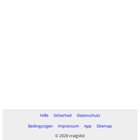
Hilfe
Sicherheit
Datenschutz
Bedingungen
Impressum
App
Sitemap
© 2026 craigslist