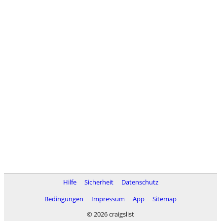
Hilfe
Sicherheit
Datenschutz
Bedingungen
Impressum
App
Sitemap
© 2026 craigslist