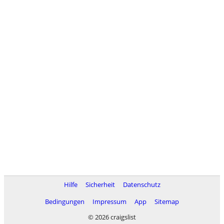
Hilfe
Sicherheit
Datenschutz
Bedingungen
Impressum
App
Sitemap
© 2026 craigslist