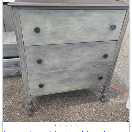
•
•
•
•
•