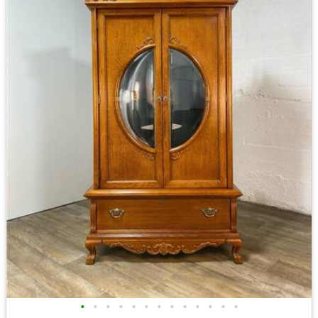
•
•
•
•
•
•
•
•
•
•
•
•
•