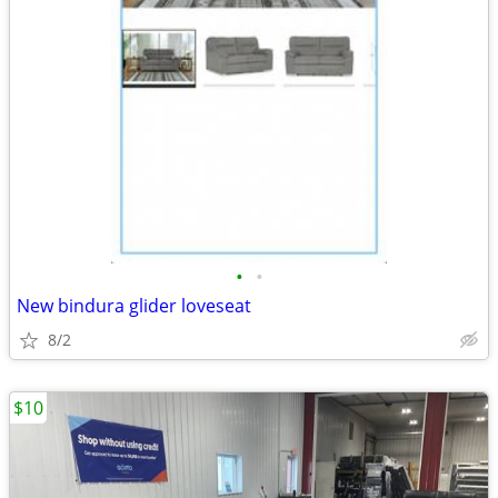
•
•
New bindura glider loveseat
8/2
$10