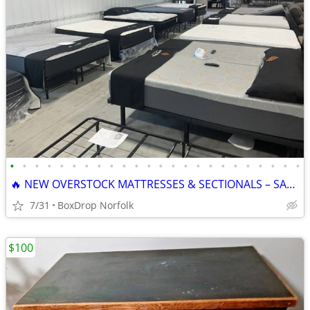
•
•
•
•
•
•
•
•
•
•
•
•
•
•
•
•
•
•
•
•
•
•
•
•
🔥 NEW OVERSTOCK MATTRESSES & SECTIONALS – SAVE BIG! 🔥
7/31
BoxDrop Norfolk
$100