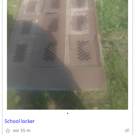
•
School locker
vor 55 m