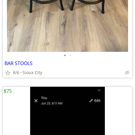
•
•
BAR STOOLS
8/6
Sioux City
$75