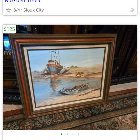
Nice bench seat
8/4
Sioux City
$125
•
•
•
•