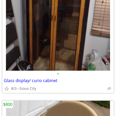
•
Glass display/ curio cabinet
8/3
Sioux City
$800