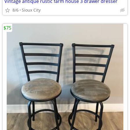
Vintage antique rustic farm house 3 drawer dresser
8/6
Sioux City
$75