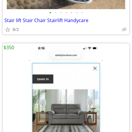
•
•
•
•
•
•
•
Stair lift Stair Chair Stairlift Handycare
8/2
$350