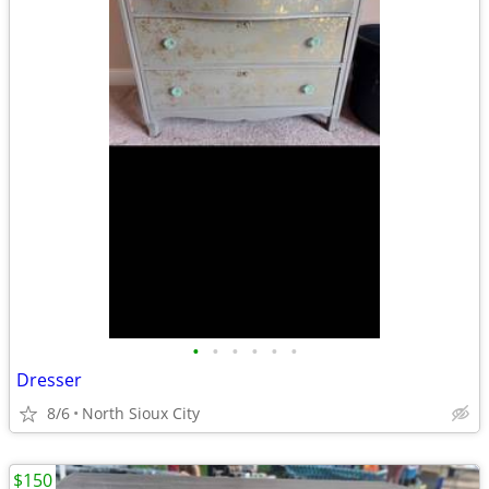
•
•
•
•
•
•
Dresser
8/6
North Sioux City
$150