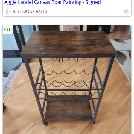
Aggie Landel Canvas Boat Painting - Signed
8/3
SIOUX FALLS
$10