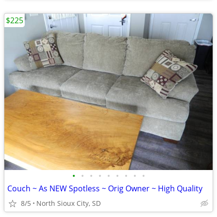
$225
•
•
•
•
•
•
•
•
•
Couch ~ As NEW Spotless ~ Orig Owner ~ High Quality
8/5
North Sioux City, SD