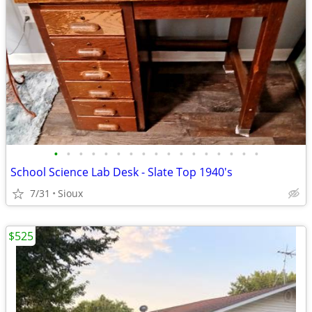
•
•
•
•
•
•
•
•
•
•
•
•
•
•
•
•
•
School Science Lab Desk - Slate Top 1940's
7/31
Sioux
$525