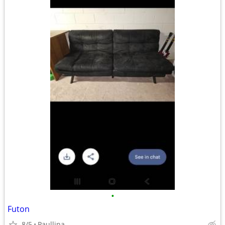
•
Futon
8/5
Paullina