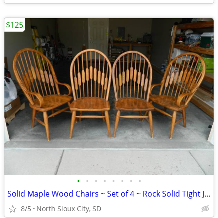
$125
•
•
•
•
•
•
•
•
Solid Maple Wood Chairs ~ Set of 4 ~ Rock Solid Tight Joints
8/5
North Sioux City, SD