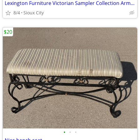
Lexington Furniture Victorian Sampler Collection Armoire 391-312
8/4
Sioux City
$20
•
•
•