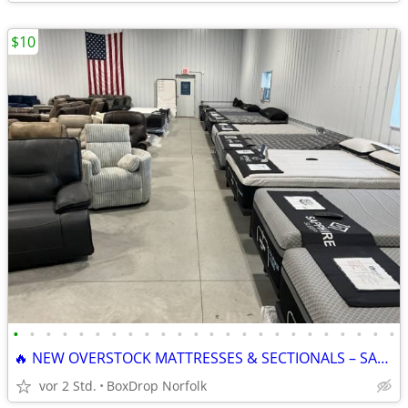
$10
•
•
•
•
•
•
•
•
•
•
•
•
•
•
•
•
•
•
•
•
•
•
•
•
🔥 NEW OVERSTOCK MATTRESSES & SECTIONALS – SAVE BIG! 🔥
vor 2 Std.
BoxDrop Norfolk