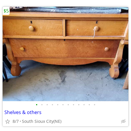
$5
•
•
•
•
•
•
•
•
•
•
•
•
Shelves & others
8/7
South Sioux City(NE)