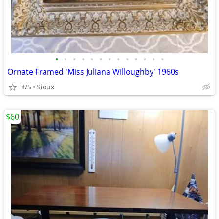
•
•
•
•
•
•
•
•
•
•
•
•
•
Ornate Framed 'Miss Juliana Willoughby' 1960s
8/5
Sioux
$60