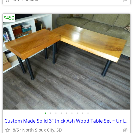
$450
•
•
•
•
•
•
•
•
•
Custom Made Solid 3" thick Ash Wood Table Set ~ Unique ~
8/5
North Sioux City, SD