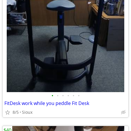
•
•
•
•
•
•
FitDesk work while you peddle Fit Desk
8/5
Sioux
$40