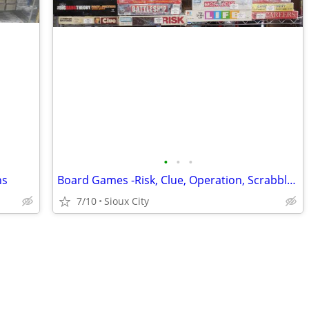
•
•
•
ns
Board Games -Risk, Clue, Operation, Scrabble, Monopoly, Life....
7/10
Sioux City