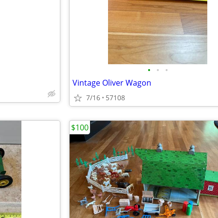
•
•
•
Vintage Oliver Wagon
7/16
57108
$100