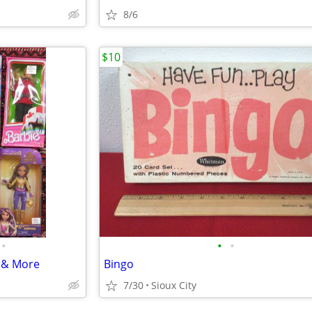
8/6
$10
•
•
•
s & More
Bingo
7/30
Sioux City