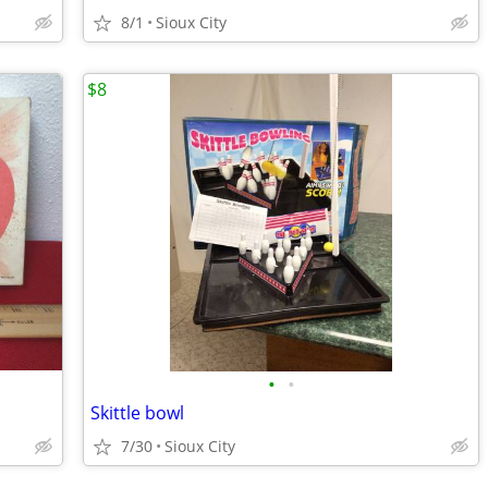
8/1
Sioux City
$8
•
•
Skittle bowl
7/30
Sioux City