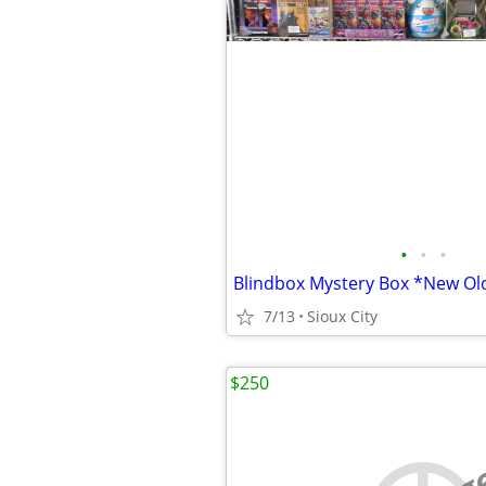
•
•
•
7/13
Sioux City
$250