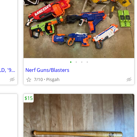
•
•
•
•
Johnny Lightning's - BRAND NEW, but OLD, '99-'01 TURN-OF-THE-CENTURY
Nerf Guns/Blasters
7/10
Pisgah
$15