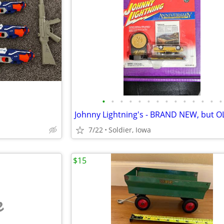
•
•
•
•
•
•
•
•
•
•
•
•
•
•
7/22
Soldier, Iowa
$15
e