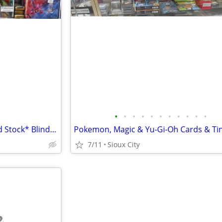
•
•
•
•
•
•
•
•
•
•
•
Blindbox Mystery Box *New Old Stock* Blind Boxes @ Heart & Soul
Pokemon, Magic & Yu-Gi-Oh Cards & Ti
7/11
Sioux City