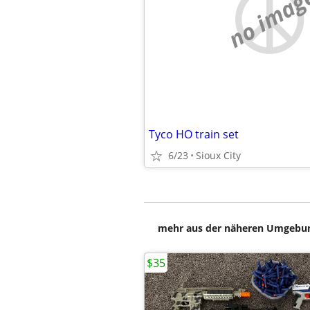
no imag
Tyco HO train set
6/23
Sioux City
mehr aus der näheren Umgebung
$35