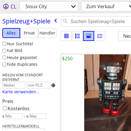
CL
Sioux City
Zum Verkauf
Spielzeug+Spiele
Alles
Privat
Händler
Neu
Nur Suchtitel
hat Bild
Heute gepostet
$250
hide duplicates
MEILEN VOM STANDORT
ENTFERNT

Karte verwenden...
Preis
Kostenlos
$
– $
HERSTELLER&MODELL