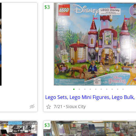
$3
•
•
•
•
•
•
•
•
•
•
7/21
Sioux City
$3