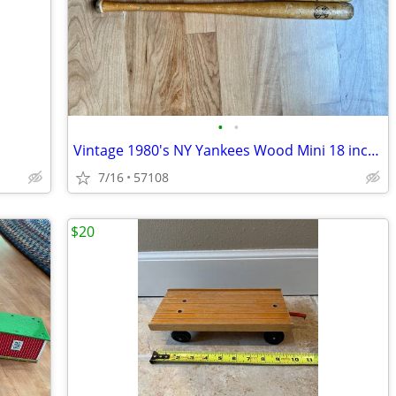
•
•
Vintage 1980's NY Yankees Wood Mini 18 inch Baseball Batts
7/16
57108
$20