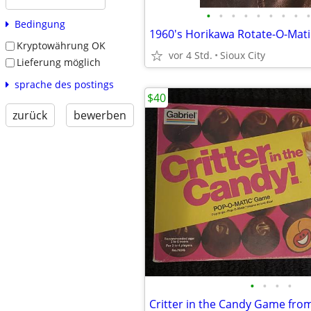
•
•
•
•
•
•
•
•
•
Bedingung
Kryptowährung OK
vor 4 Std.
Sioux City
Lieferung möglich
sprache des postings
$40
zurück
bewerben
•
•
•
•