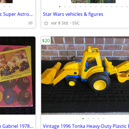
•
•
•
•
•
•
•
•
•
•
•
•
•
•
•
•
1960's Horikawa Rotate-O-Matic Super Astronaut
Star Wars vehicles & figures
vor 8 Std.
SSC
$20
•
•
•
•
•
Critter in the Candy Game from Gabriel 1978-Complete