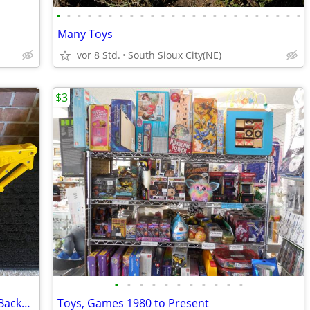
•
•
•
•
•
•
•
•
•
•
•
•
•
•
•
•
•
•
•
•
•
•
•
•
Many Toys
vor 8 Std.
South Sioux City(NE)
$3
•
•
•
•
•
•
•
•
•
•
•
Vintage 1996 Tonka Heavy-Duty Plastic Backhoe Loader.
Toys, Games 1980 to Present