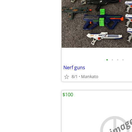
•
•
•
•
Nerf guns
8/1
Mankato
$100
no imag