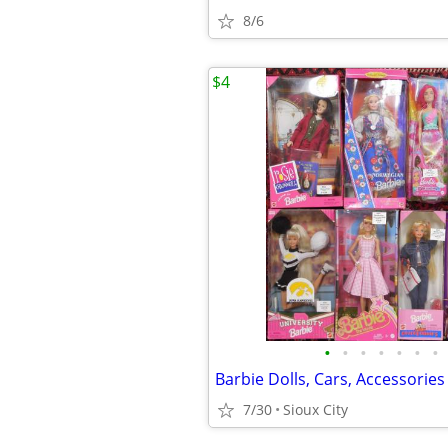
8/6
$4
•
•
•
•
•
•
•
Barbie Dolls, Cars, Accessorie
7/30
Sioux City