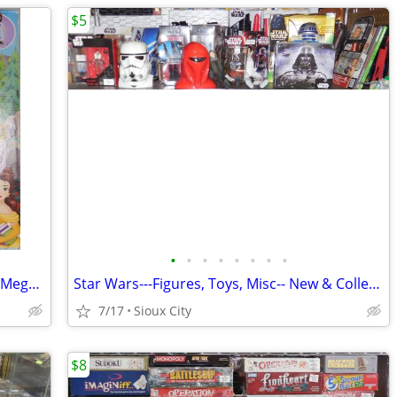
$5
•
•
•
•
•
•
•
•
Lego Sets, Lego Mini Figures, Lego Bulk, Mega Bloks
Star Wars---Figures, Toys, Misc-- New & Collectable
7/17
Sioux City
$8