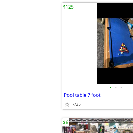
$125
•
•
•
Pool table 7 foot
7/25
$6